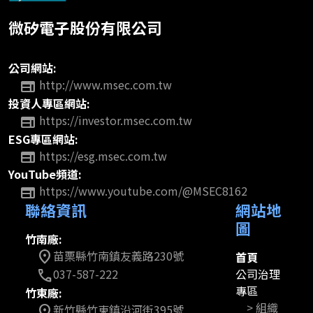
微矽電子股份有限公司
公司網站:
http://www.msec.com.tw
web
投資人專區網站:
https://investor.msec.com.tw
web
ESG專區網站:
https://esg.msec.com.tw
web
YouTube頻道:
https://www.youtube.com/@MSEC8162
web
聯絡資訊
網站地
圖
竹南廠:
苗栗縣竹南鎮友義路230號
location_on
首頁
公司治理
037-587-222
call
專區
竹東廠:
> 組織
新竹縣竹東鎮沿河街395號
location_on